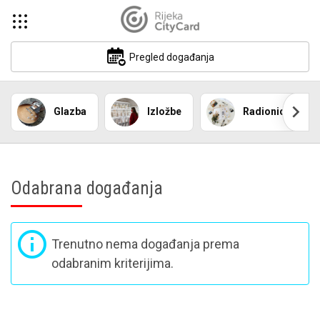
Pregled događanja
Glazba
Izložbe
Radionica
Odabrana događanja
Trenutno nema događanja prema
odabranim kriterijima.